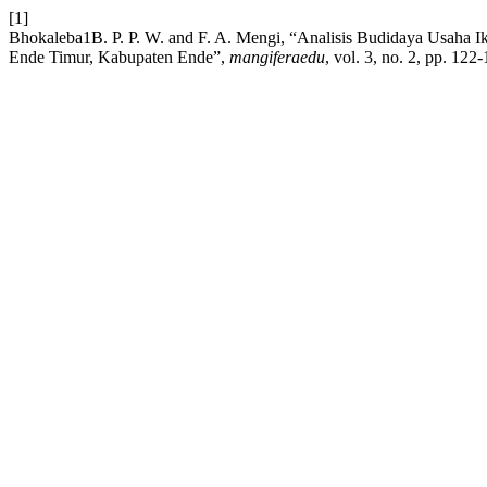
[1]
Bhokaleba1B. P. P. W. and F. A. Mengi, “Analisis Budidaya Usaha I
Ende Timur, Kabupaten Ende”,
mangiferaedu
, vol. 3, no. 2, pp. 122