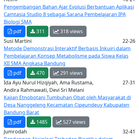
Pengembangan Bahan Ajar Evolusi Berbantuan Aplikasi
Camtasia Studio 8 sebagai Sarana Pembelajaran IPA
Biologi SMA
pdf
311
318 views
Susi Martini
22-26
Metode Demonstrasi Interaktif Berbasis Inkuiri dalam
Pembelajaran Konsep Metabolisme pada Siswa Kelas
XII SMA Angkasa Bandung
pdf
470
291 views
Ida Ayu Nurul Hizqiyah, Ama Rustama,
27-31
Andira Rahmawati, Devi Sri Melani
Kajian Etnobotani Tumbuhan Obat oleh Masyarakat di
Desa Nanggeleng Kecamatan Cipeundeuy Kabupaten
Bandung Barat
pdf
1485
527 views
Jumrodah
32-41