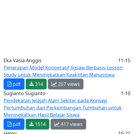
Eka Vasia Anggis
11-15
Penerapan Model Kooperatif Jigsaw Berbasis Lesson
Study untuk Meningkatkan Keaktifan Mahasiswa
pdf
314
257 views
Sugianto Sugianto
1-10
Pendekatan Jelajah Alam Sekitar pada Konsep
Pertumbuhan dan Perkembangan Tumbuhan untuk
Meningkatkan Hasil Belajar Siswa
pdf
1514
417 views
Helmi
16-21