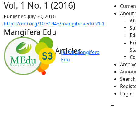
Vol. 1 No. 1 (2016)
Curren
About
Published July 30, 2016
Ab
https://doi.org/10.31943/mangiferaedu.v1i1
Su
Mangifera Edu
Ed
Pr
Articles
St
Jurnal Mangifera
Co
Edu
Archiv
Annou
Search
Regist
Login